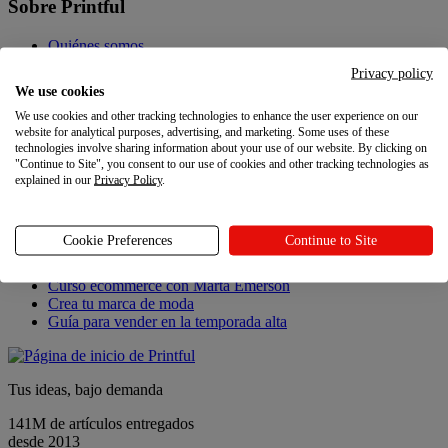
Sobre Printful
Quiénes somos
Contacto
Privacy policy
Sostenibilidad y responsabilidad
We use cookies
Programa de afiliados
We use cookies and other tracking technologies to enhance the user experience on our
Programa de referidos
website for analytical purposes, advertising, and marketing. Some uses of these
Carreras
technologies involve sharing information about your use of our website. By clicking on
Ajustes de privacidad
"Continue to Site", you consent to our use of cookies and other tracking technologies as
explained in our
Privacy Policy
.
Novedades
Novedades
Cookie Preferences
Continue to Site
Novedades de Printful
Curso ecommerce con Marta Emerson
Crea tu marca de moda
Guía para vender en la temporada alta
Tus ideas, bajo demanda
141M de artículos entregados
desde 2013