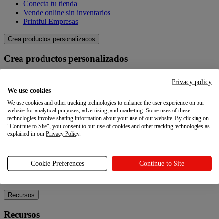
Conecta tu tienda
Vende online sin inventarios
Printful Empresas
Crea productos personalizados
Crea productos personalizados
Catálogo de productos
Privacy policy
Crea tus propios productos
We use cookies
Calidad
We use cookies and other tracking technologies to enhance the user experience on our
Creador de diseños
website for analytical purposes, advertising, and marketing. Some uses of these
technologies involve sharing information about your use of our website. By clicking on
Explora
"Continue to Site", you consent to our use of cookies and other tracking technologies as
explained in our
Privacy Policy
.
Explora
Blog
Cookie Preferences
Continue to Site
Tutoriales Printful
Noticias
Recursos
Recursos