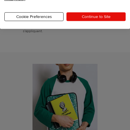
Printful, Inc., 11025 Westlake Dr Charlotte, North
Carolina 28273,
support-fr@printful.com
Cookie Preferences
Continue to Site
Ce site est protégé par reCAPTCHA et les
Politique
de confidentialité
et
Conditions de service
de Google
s'appliquent.