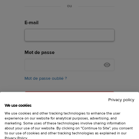
ou
E-mail
Mot de passe
Mot de passe oublié ?
Privacy policy
We use cookies
We use cookies and other tracking technologies to enhance the user
experience on our website for analytical purposes, advertising, and
Vous n'avez pas de compte ?
S'inscrire
marketing. Some uses of these technologies involve sharing information
about your use of our website. By clicking on "Continue to Site", you consent
to our use of cookies and other tracking technologies as explained in our
Privacy Policy
.