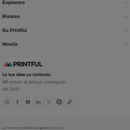
Esplorare
pagina
Risorse
Su Printful
Novità
Le tue idee su richiesta
141 milioni di articoli consegnati
dal 2013
Link
dei
Le nostre modalità di pagamento sono: