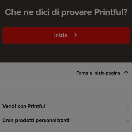
Che ne dici di provare Printful?
Inizia
Torna a inizio pagina
Vendi con Printful
Link
a
Crea prodotti personalizzati
piè
di