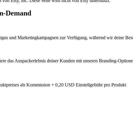
on Etsy, Inc. Diese Seite wird nicht von Etsy unterstützt.
-On-Demand
Designs und Marketingkampagnen zur Verfügung, während wir deine Bes
iere das Auspackerlebnis deiner Kunden mit unseren Branding-Option
duktpreises als Kommission + 0,20 USD Einstellgebühr pro Produkt