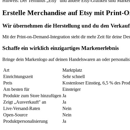
Hinweis: Der Terminus „Etsy“ und andere Etsy-Grafiken sind Marken v
Erstelle Merchandise auf Etsy mit Print
Wir übernehmen die Herstellung und du den Verkauf
Mit der Print-on-Demand-Integration steht dir mehr Zeit für deine 
Schaffe ein wirklich einzigartiges Markenerlebnis
Bringe dein Markenlogo auf deinen Handelswaren an oder personalis
Art
Marktplatz
Einrichtungszeit
Sehr schnell
Preis
Kostenloser Einstieg, 6,5 % des Pro
Am besten für
Einsteiger
Produkte zum Store hinzufügen
Ja
Zeigt „Ausverkauft" an
Ja
Live-Versand-Raten
Nein
Open-Source
Nein
Produktpersonalisierung
Ja