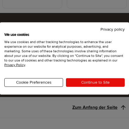
Privacy policy
Bist du bereit, Printful
We use cookies
We use cookies and other tracking technologies to enhance the user
auszuprobieren?
experience on our website for analytical purposes, advertising, and
marketing. Some uses of these technologies involve sharing information
about your use of our website. By clicking on "Continue to Site", you consent
to our use of cookies and other tracking technologies as explained in our
Privacy Policy
.
Los geht's
Cookie Preferences
Continue to Site
Zum Anfang der Seite