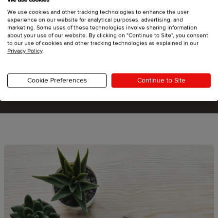
Gestaltet euren Abschluss
We use cookies and other tracking technologies to enhance the user
unvergesslich
experience on our website for analytical purposes, advertising, and
marketing. Some uses of these technologies involve sharing information
about your use of our website. By clicking on "Continue to Site", you consent
to our use of cookies and other tracking technologies as explained in our
Privacy Policy
.
Abschluss-Shirts gestalten
Cookie Preferences
Continue to Site