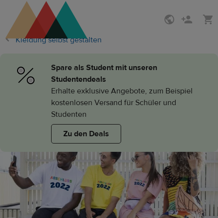
Zum
Zum
Hauptinhalt
Printful
Kleidung selbst gestalten
Hilfecenter
Spare als Student mit unseren
Studentendeals
Erhalte exklusive Angebote, zum Beispiel
kostenlosen Versand für Schüler und
Studenten
Zu den Deals