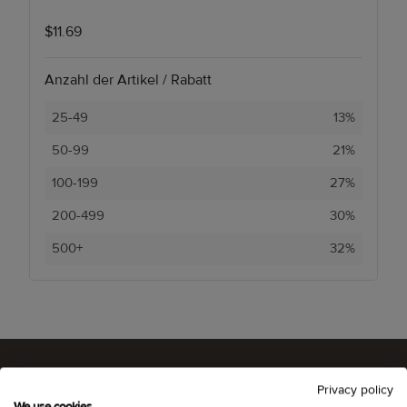
$11.69
Anzahl der Artikel / Rabatt
25-49
13%
50-99
21%
100-199
27%
200-499
30%
500+
32%
Privacy policy
We use cookies