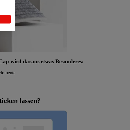
n Cap wird daraus etwas Besonderes:
 Momente
ticken lassen?