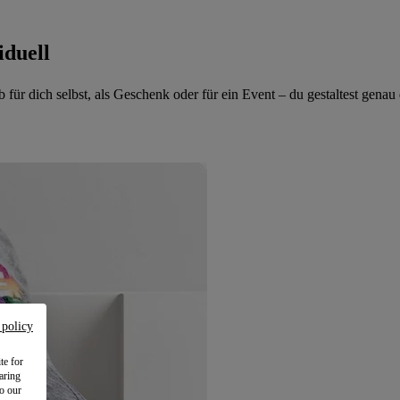
iduell
für dich selbst, als Geschenk oder für ein Event – du gestaltest genau d
 policy
te for
aring
to our