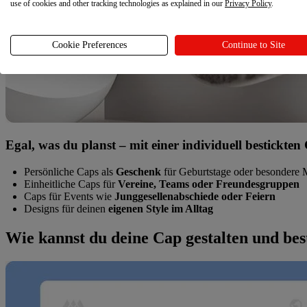
use of cookies and other tracking technologies as explained in our
Privacy Policy
.
Cookie Preferences
Continue to Site
Egal, was du planst – mit einer individuell bestickte
Persönliche Caps als
Geschenk
für Geburtstage oder besondere
Einheitliche Caps für
Vereine, Teams oder Freundesgruppen
Caps für Events wie
Junggesellenabschiede oder Feiern
Designs für deinen
eigenen Style im Alltag
Wie kannst du deine Cap gestalten und bes