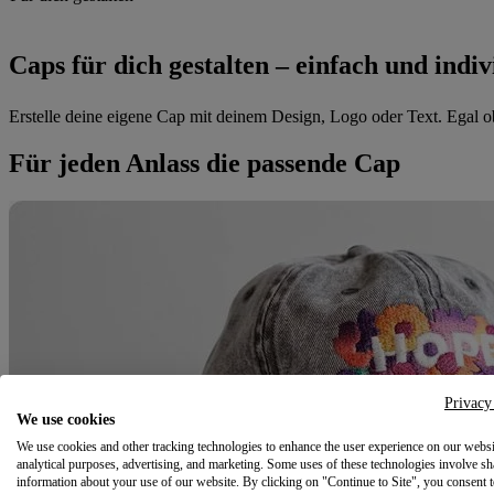
Caps für dich gestalten – einfach und indiv
Erstelle deine eigene Cap mit deinem Design, Logo oder Text. Egal ob 
Für jeden Anlass die passende Cap
Privacy
We use cookies
We use cookies and other tracking technologies to enhance the user experience on our websi
analytical purposes, advertising, and marketing. Some uses of these technologies involve sh
information about your use of our website. By clicking on "Continue to Site", you consent 