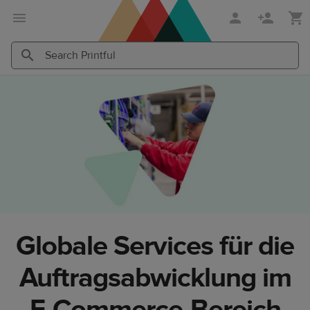
Zum
Zum
Hauptinhalt
Printful
Hilfecenter
Search
Search
Printful
Printful
Globale Services für die
Auftragsabwicklung im
E-Commerce-Bereich