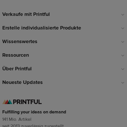
Verkaufe mit Printful
Fußzeilen-
Links
Erstelle individualisierte Produkte
Wissenswertes
Ressourcen
Über Printful
Neueste Updates
Fulfilling your ideas on demand
141 Mio. Artikel
seit 2013 zuverlässig zugestellt.