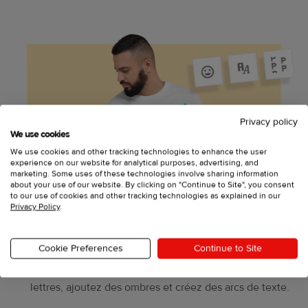
Privacy policy
We use cookies
We use cookies and other tracking technologies to enhance the user
experience on our website for analytical purposes, advertising, and
marketing. Some uses of these technologies involve sharing information
about your use of our website. By clicking on "Continue to Site", you consent
to our use of cookies and other tracking technologies as explained in our
Privacy Policy
.
Outil de texte
Cookie Preferences
Continue to Site
Personnalisez tout, de la police à l’espacement des
lettres, ajoutez des ombres et créez des arcs de texte.