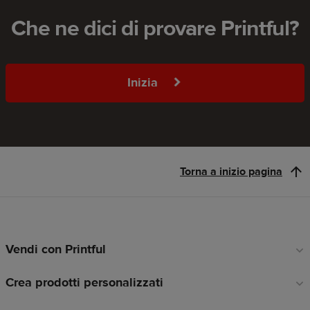
Che ne dici di provare Printful?
Inizia
Torna a inizio pagina
Vendi con Printful
Link
a
Crea prodotti personalizzati
piè
di