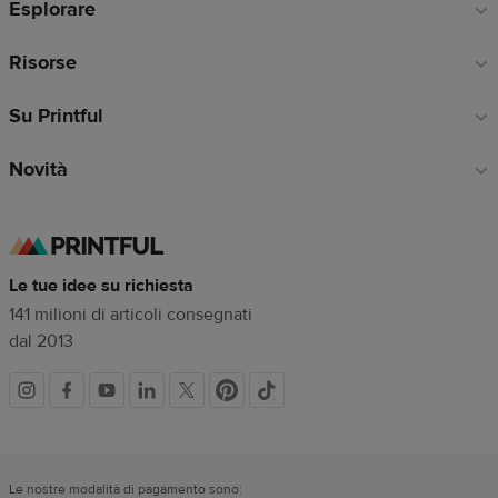
Esplorare
pagina
Risorse
Su Printful
Novità
Le tue idee su richiesta
141 milioni di articoli consegnati
dal 2013
Link
dei
Le nostre modalità di pagamento sono: