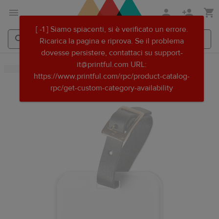
Passa
Vai
[ -1 ] Siamo spiacenti, si è verificato un errore.
al
al
Ricarica la pagina e riprova. Se il problema
contenuto
Centro
dovesse persistere, contattaci su support-
principale
assistenza
Search
Search
it@printful.com URL:
Printful
Printful
Printful
https://www.printful.com/rpc/product-catalog-
rpc/get-custom-category-availability