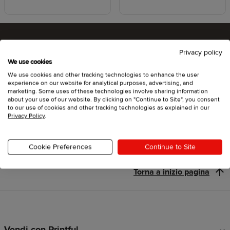
Privacy policy
Che ne dici di provare Printful?
We use cookies
We use cookies and other tracking technologies to enhance the user
experience on our website for analytical purposes, advertising, and
marketing. Some uses of these technologies involve sharing information
about your use of our website. By clicking on "Continue to Site", you consent
Inizia
to our use of cookies and other tracking technologies as explained in our
Privacy Policy
.
Cookie Preferences
Continue to Site
Torna a inizio pagina
Vendi con Printful
Link