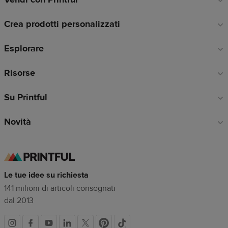
a
Crea prodotti personalizzati
piè
di
Esplorare
pagina
Risorse
Su Printful
Novità
Le tue idee su richiesta
141 milioni di articoli consegnati
dal 2013
Link