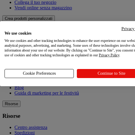
Collega il tuo negozio
Vendi online senza magazzino
Crea prodotti personalizzati
Privacy
Crea prodotti personalizzati
We use cookies
We use cookies and other tracking technologies to enhance the user experience on our websi
Catalogo dei prodotti
analytical purposes, advertising, and marketing. Some uses of these technologies involve sh
Design Maker
information about your use of our website. By clicking on "Continue to Site", you consent 
Qualità
use of cookies and other tracking technologies as explained in our
Privacy Policy
.
Esplorare
Cookie Preferences
Continue to Site
Esplorare
Blog
Guida di marketing per le festività
Risorse
Risorse
Centro assistenza
Spedizioni