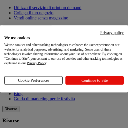
Utilizza il servizio di print on demand
Collega il tuo negozio
Vendi online senza magazzino
Crea prodotti personalizzati
Privacy policy
We use cookies
Crea prodotti personalizzati
We use cookies and other tracking technologies to enhance the user experience on our
website for analytical purposes, advertising, and marketing. Some uses of these
Catalogo dei prodotti
technologies involve sharing information about your use of our website. By clicking on
Design Maker
"Continue to Site", you consent to our use of cookies and other tracking technologies as
Qualità
explained in our
Privacy Policy
.
Esplorare
Cookie Preferences
Continue to Site
Esplorare
Blog
Guida di marketing per le festività
Risorse
Risorse