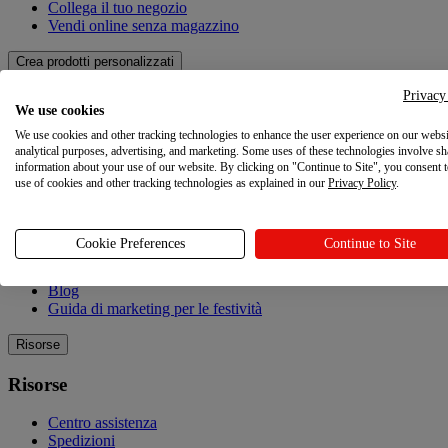
Collega il tuo negozio
Vendi online senza magazzino
Crea prodotti personalizzati
Privacy
Crea prodotti personalizzati
We use cookies
We use cookies and other tracking technologies to enhance the user experience on our websi
Catalogo dei prodotti
analytical purposes, advertising, and marketing. Some uses of these technologies involve sh
Design Maker
information about your use of our website. By clicking on "Continue to Site", you consent 
Qualità
use of cookies and other tracking technologies as explained in our
Privacy Policy
.
Esplorare
Cookie Preferences
Continue to Site
Esplorare
Blog
Guida di marketing per le festività
Risorse
Risorse
Centro assistenza
Spedizioni