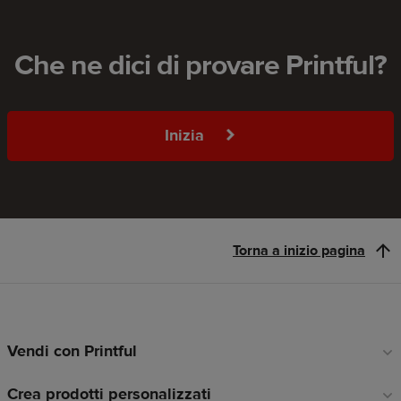
Che ne dici di provare Printful?
Inizia
Torna a inizio pagina
Vendi con Printful
Link
a
Crea prodotti personalizzati
piè