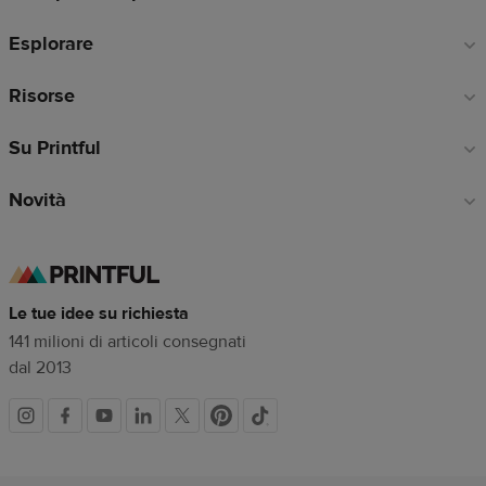
di
Esplorare
pagina
Risorse
Su Printful
Novità
Le tue idee su richiesta
141 milioni di articoli consegnati
dal 2013
Link
dei