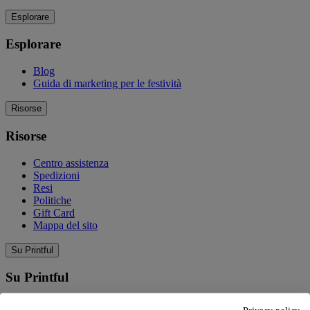
Esplorare
Esplorare
Blog
Guida di marketing per le festività
Risorse
Risorse
Centro assistenza
Spedizioni
Resi
Politiche
Gift Card
Mappa del sito
Su Printful
Su Printful
La nostra storia