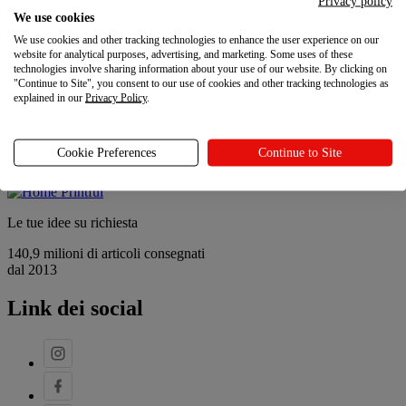
Privacy policy
Contatti
We use cookies
Sostenibilità e responsabilità sociale
We use cookies and other tracking technologies to enhance the user experience on our
Programma referral
website for analytical purposes, advertising, and marketing. Some uses of these
Le tue scelte sulla privacy
technologies involve sharing information about your use of our website. By clicking on
"Continue to Site", you consent to our use of cookies and other tracking technologies as
Novità
explained in our
Privacy Policy
.
Novità
Cookie Preferences
Continue to Site
Ultimi aggiornamenti
Le tue idee su richiesta
140,9 milioni di articoli consegnati
dal 2013
Link dei social