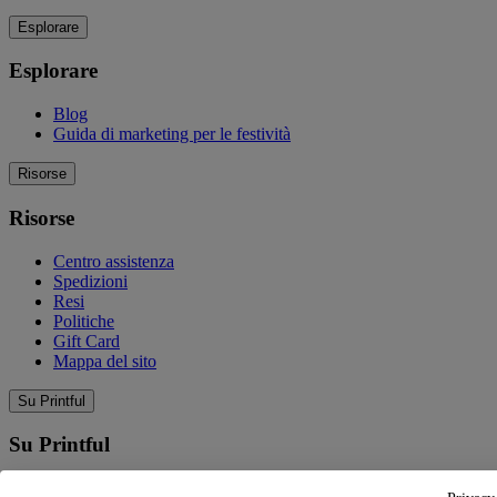
Esplorare
Esplorare
Blog
Guida di marketing per le festività
Risorse
Risorse
Centro assistenza
Spedizioni
Resi
Politiche
Gift Card
Mappa del sito
Su Printful
Su Printful
La nostra storia