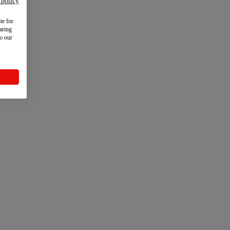
 policy
te for
aring
to our