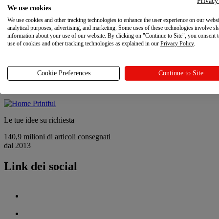
Privacy
Contatti
We use cookies
Sostenibilità e responsabilità sociale
We use cookies and other tracking technologies to enhance the user experience on our websi
Programma referral
analytical purposes, advertising, and marketing. Some uses of these technologies involve sh
Le tue scelte sulla privacy
information about your use of our website. By clicking on "Continue to Site", you consent 
use of cookies and other tracking technologies as explained in our
Privacy Policy
.
Novità
Novità
Cookie Preferences
Continue to Site
Ultimi aggiornamenti
Le tue idee su richiesta
140,9 milioni di articoli consegnati
dal 2013
Link dei social