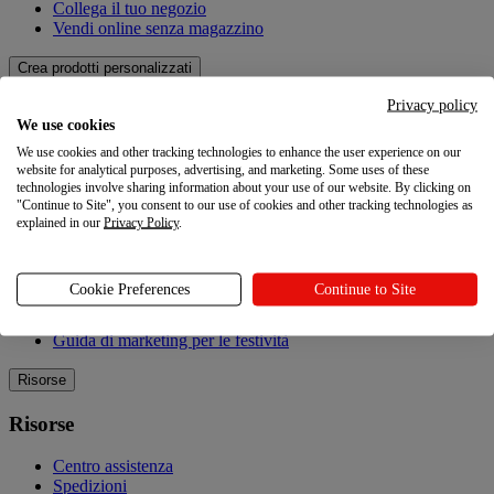
Collega il tuo negozio
Vendi online senza magazzino
Crea prodotti personalizzati
Privacy policy
Crea prodotti personalizzati
We use cookies
We use cookies and other tracking technologies to enhance the user experience on our
Catalogo dei prodotti
website for analytical purposes, advertising, and marketing. Some uses of these
Design Maker
technologies involve sharing information about your use of our website. By clicking on
Qualità
"Continue to Site", you consent to our use of cookies and other tracking technologies as
explained in our
Privacy Policy
.
Esplorare
Esplorare
Cookie Preferences
Continue to Site
Blog
Guida di marketing per le festività
Risorse
Risorse
Centro assistenza
Spedizioni