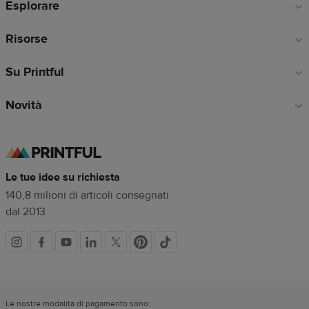
Esplorare
pagina
Risorse
Su Printful
Novità
Le tue idee su richiesta
140,8 milioni di articoli consegnati
dal 2013
Link
dei
Le nostre modalità di pagamento sono: