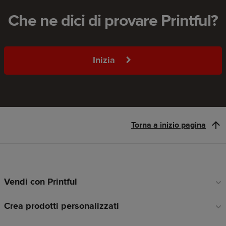
Che ne dici di provare Printful?
Inizia
Torna a inizio pagina
Vendi con Printful
Link
a
Crea prodotti personalizzati
piè
di