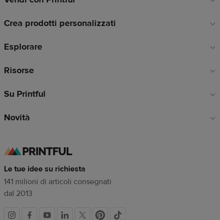
a
Crea prodotti personalizzati
piè
di
Esplorare
pagina
Risorse
Su Printful
Novità
Le tue idee su richiesta
141 milioni di articoli consegnati
dal 2013
Link