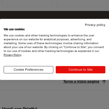
Privacy policy
Che ne dici di provare Printful?
We use cookies
We use cookies and other tracking technologies to enhance the user
experience on our website for analytical purposes, advertising, and
marketing. Some uses of these technologies involve sharing information
about your use of our website. By clicking on "Continue to Site", you consent
Inizia
to our use of cookies and other tracking technologies as explained in our
Privacy Policy
.
Cookie Preferences
Continue to Site
Torna a inizio pagina
Vendi con Printful
Link