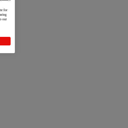
te for
aring
to our