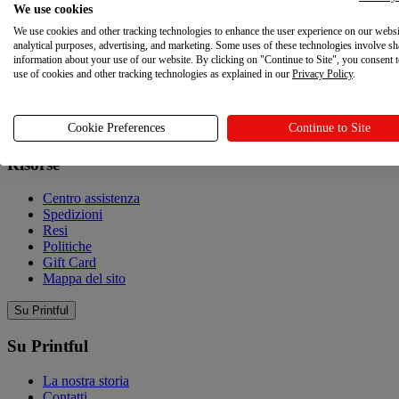
We use cookies
Esplorare
We use cookies and other tracking technologies to enhance the user experience on our websi
Esplorare
analytical purposes, advertising, and marketing. Some uses of these technologies involve sh
information about your use of our website. By clicking on "Continue to Site", you consent 
use of cookies and other tracking technologies as explained in our
Privacy Policy
.
Blog
Guida di marketing per le festività
Cookie Preferences
Continue to Site
Risorse
Risorse
Centro assistenza
Spedizioni
Resi
Politiche
Gift Card
Mappa del sito
Su Printful
Su Printful
La nostra storia
Contatti