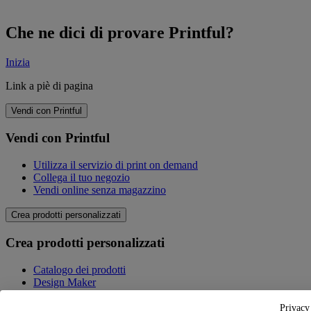
Che ne dici di provare Printful?
Inizia
Link a piè di pagina
Vendi con Printful
Vendi con Printful
Utilizza il servizio di print on demand
Collega il tuo negozio
Vendi online senza magazzino
Crea prodotti personalizzati
Crea prodotti personalizzati
Catalogo dei prodotti
Design Maker
Qualità
Privacy