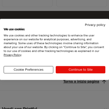
Privacy policy
Che ne dici di provare Printful?
We use cookies
We use cookies and other tracking technologies to enhance the user
experience on our website for analytical purposes, advertising, and
marketing. Some uses of these technologies involve sharing information
about your use of our website. By clicking on "Continue to Site", you consent
Inizia
to our use of cookies and other tracking technologies as explained in our
Privacy Policy
.
Cookie Preferences
Continue to Site
Torna a inizio pagina
Vendi con Printful
Link