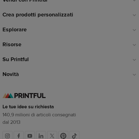
a
Crea prodotti personalizzati
piè
di
Esplorare
pagina
Risorse
Su Printful
Novità
Le tue idee su richiesta
140,9 milioni di articoli consegnati
dal 2013
Link