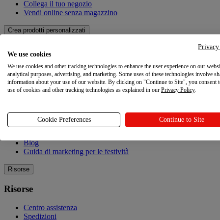
Collega il tuo negozio
Vendi online senza magazzino
Crea prodotti personalizzati
Privacy
Crea prodotti personalizzati
We use cookies
We use cookies and other tracking technologies to enhance the user experience on our websi
Catalogo dei prodotti
analytical purposes, advertising, and marketing. Some uses of these technologies involve sh
Design Maker
information about your use of our website. By clicking on "Continue to Site", you consent 
Qualità
use of cookies and other tracking technologies as explained in our
Privacy Policy
.
Esplorare
Cookie Preferences
Continue to Site
Esplorare
Blog
Guida di marketing per le festività
Risorse
Risorse
Centro assistenza
Spedizioni