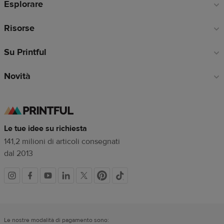
Esplorare
pagina
Risorse
Su Printful
Novità
Le tue idee su richiesta
141,2 milioni di articoli consegnati
dal 2013
Link
dei
Le nostre modalità di pagamento sono: