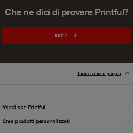
Che ne dici di provare Printful?
Inizia
Torna a inizio pagina
Vendi con Printful
Link
a
Crea prodotti personalizzati
piè
di