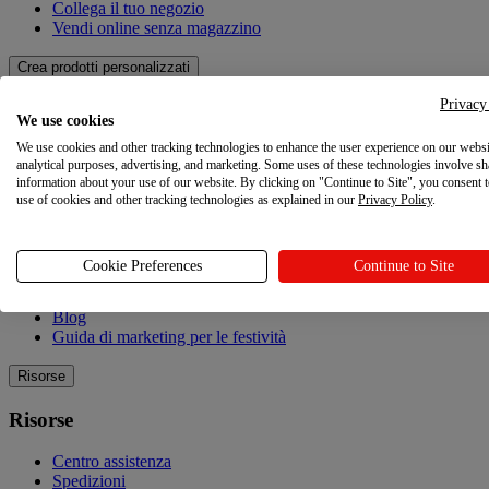
Collega il tuo negozio
Vendi online senza magazzino
Crea prodotti personalizzati
Privacy
Crea prodotti personalizzati
We use cookies
We use cookies and other tracking technologies to enhance the user experience on our websi
Catalogo dei prodotti
analytical purposes, advertising, and marketing. Some uses of these technologies involve sh
Design Maker
information about your use of our website. By clicking on "Continue to Site", you consent 
Qualità
use of cookies and other tracking technologies as explained in our
Privacy Policy
.
Esplorare
Cookie Preferences
Continue to Site
Esplorare
Blog
Guida di marketing per le festività
Risorse
Risorse
Centro assistenza
Spedizioni