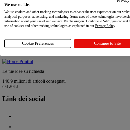
Privacy
Contatti
We use cookies
Sostenibilità e responsabilità sociale
We use cookies and other tracking technologies to enhance the user experience on our websi
Programma referral
analytical purposes, advertising, and marketing. Some uses of these technologies involve sh
Le tue scelte sulla privacy
information about your use of our website. By clicking on "Continue to Site", you consent 
use of cookies and other tracking technologies as explained in our
Privacy Policy
.
Novità
Novità
Cookie Preferences
Continue to Site
Ultimi aggiornamenti
Le tue idee su richiesta
140,9 milioni di articoli consegnati
dal 2013
Link dei social