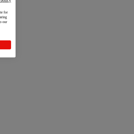
 policy
te for
aring
to our