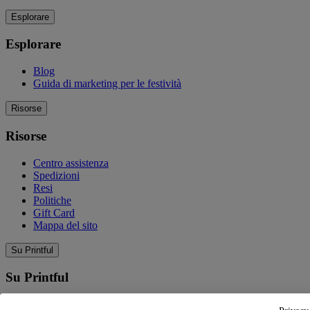
Esplorare
Esplorare
Blog
Guida di marketing per le festività
Risorse
Risorse
Centro assistenza
Spedizioni
Resi
Politiche
Gift Card
Mappa del sito
Su Printful
Su Printful
La nostra storia