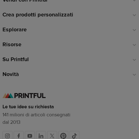
a
Crea prodotti personalizzati
piè
di
Esplorare
pagina
Risorse
Su Printful
Novità
Le tue idee su richiesta
141 milioni di articoli consegnati
dal 2013
Link