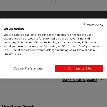
Privacy policy
Che ne dici di provare Printful?
We use cookies
We use cookies and other tracking technologies to enhance the user
experience on our website for analytical purposes, advertising, and
marketing. Some uses of these technologies involve sharing information
about your use of our website. By clicking on "Continue to Site", you consent
Inizia
to our use of cookies and other tracking technologies as explained in our
Privacy Policy
.
Cookie Preferences
Continue to Site
Torna a inizio pagina
Vendi con Printful
Link