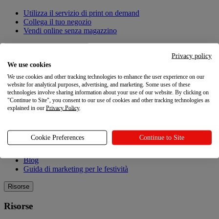
Utilizza il servizio di print on demand
Collega il tuo negozio
Vendi online senza magazzino
Crea prodotti personalizzati
Privacy policy
We use cookies
Crea prodotti personalizzati
We use cookies and other tracking technologies to enhance the user experience on our
website for analytical purposes, advertising, and marketing. Some uses of these
Catalogo dei prodotti
technologies involve sharing information about your use of our website. By clicking on
Design Maker
"Continue to Site", you consent to our use of cookies and other tracking technologies as
Qualità
explained in our
Privacy Policy
.
Esplorare
Cookie Preferences
Continue to Site
Esplorare
Blog
Guida di marketing per le festività
Risorse
Risorse