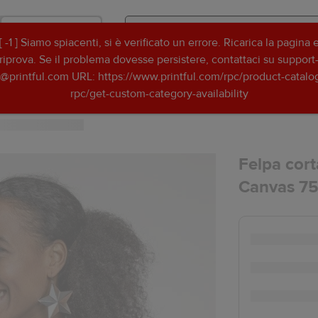
Negozio
[ -1 ] Siamo spiacenti, si è verificato un errore. Ricarica la pagina 
Search
Search
riprova. Se il problema dovesse persistere, contattaci su support
Printful
Printful
t@printful.com URL: https://www.printful.com/rpc/product-catalo
Idee per grafiche
Risorse
rpc/get-custom-category-availability
Felpa cort
Canvas 7