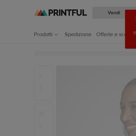
Vendi
Passa
Vai
al
al
contenuto
Centro
i
Prodotti
Spedizione
Offerte e sconti
principale
assistenza
Printful