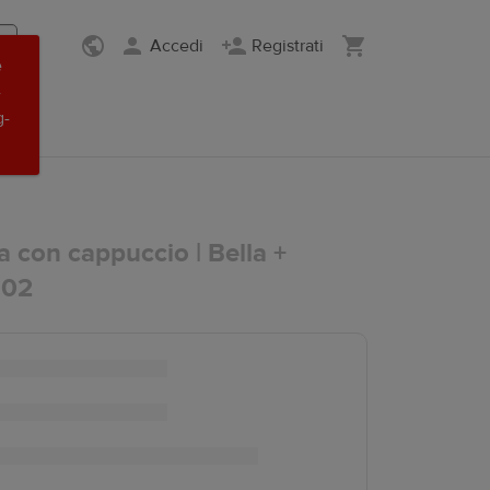
Accedi
Registrati
e
-
g-
a con cappuccio | Bella +
502