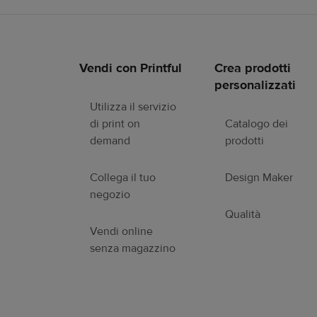
Vendi con Printful
Crea prodotti
Link
personalizzati
a
piè
Utilizza il servizio
di
di print on
Catalogo dei
pagina
demand
prodotti
Collega il tuo
Design Maker
negozio
Qualità
Vendi online
senza magazzino