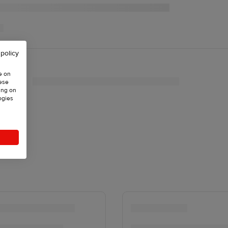
 policy
e on
hese
ing on
ogies