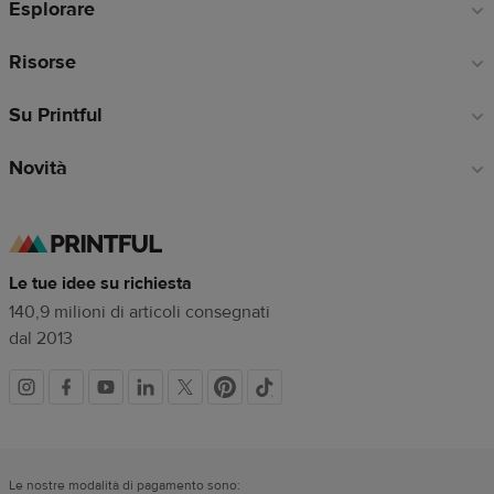
Esplorare
pagina
Risorse
Su Printful
Novità
Le tue idee su richiesta
140,9 milioni di articoli consegnati
dal 2013
Link
dei
Le nostre modalità di pagamento sono: