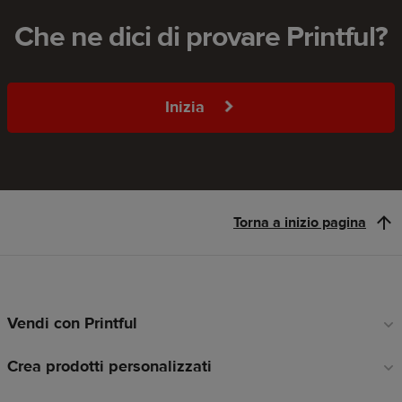
Che ne dici di provare Printful?
Inizia
Torna a inizio pagina
Vendi con Printful
Link
a
Crea prodotti personalizzati
piè
di