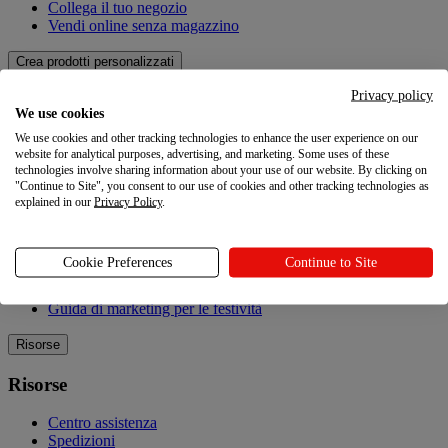
Collega il tuo negozio
Vendi online senza magazzino
Crea prodotti personalizzati
Privacy policy
Crea prodotti personalizzati
We use cookies
We use cookies and other tracking technologies to enhance the user experience on our
Catalogo dei prodotti
website for analytical purposes, advertising, and marketing. Some uses of these
Design Maker
technologies involve sharing information about your use of our website. By clicking on
Qualità
"Continue to Site", you consent to our use of cookies and other tracking technologies as
explained in our
Privacy Policy
.
Esplorare
Esplorare
Cookie Preferences
Continue to Site
Blog
Guida di marketing per le festività
Risorse
Risorse
Centro assistenza
Spedizioni