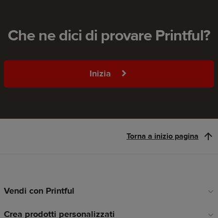
Che ne dici di provare Printful?
Inizia
Torna a inizio pagina
Vendi con Printful
Link
a
Crea prodotti personalizzati
piè