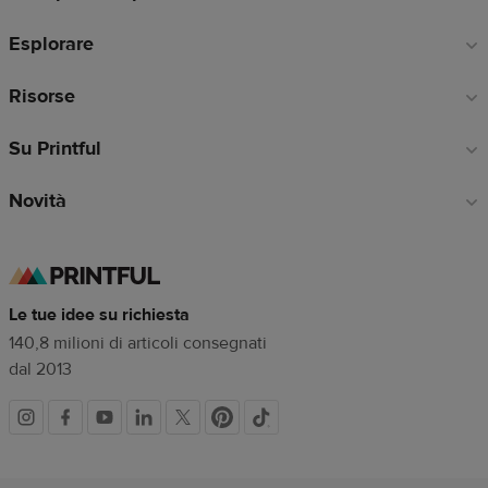
di
Esplorare
pagina
Risorse
Su Printful
Novità
Le tue idee su richiesta
140,8 milioni di articoli consegnati
dal 2013
Link
dei