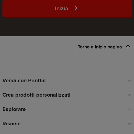
Inizia
Torna a inizio pagina
Vendi con Printful
Link
a
Crea prodotti personalizzati
piè
di
Esplorare
pagina
Risorse