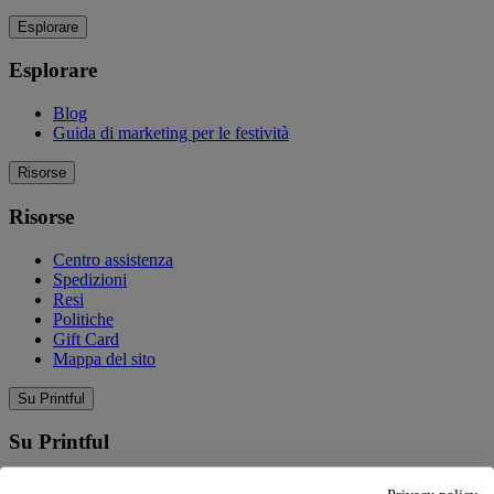
Esplorare
Esplorare
Blog
Guida di marketing per le festività
Risorse
Risorse
Centro assistenza
Spedizioni
Resi
Politiche
Gift Card
Mappa del sito
Su Printful
Su Printful
La nostra storia