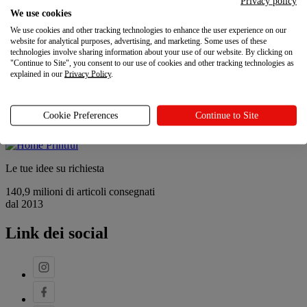
Privacy policy
Contatti
We use cookies
Sostenibilità e responsabilità sociale
We use cookies and other tracking technologies to enhance the user experience on our
Programma referral
website for analytical purposes, advertising, and marketing. Some uses of these
Le tue scelte sulla privacy
technologies involve sharing information about your use of our website. By clicking on
"Continue to Site", you consent to our use of cookies and other tracking technologies as
Novità
explained in our
Privacy Policy
.
Novità
Cookie Preferences
Continue to Site
Ultimi aggiornamenti
Le tue idee su richiesta
140,9 milioni di articoli consegnati
dal 2013
Link dei social