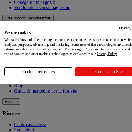
Collega il tuo negozio
Vendi online senza magazzino
Crea prodotti personalizzati
Privacy
Crea prodotti personalizzati
We use cookies
We use cookies and other tracking technologies to enhance the user experience on our websi
Catalogo dei prodotti
analytical purposes, advertising, and marketing. Some uses of these technologies involve sh
Design Maker
information about your use of our website. By clicking on "Continue to Site", you consent 
Qualità
use of cookies and other tracking technologies as explained in our
Privacy Policy
.
Esplorare
Cookie Preferences
Continue to Site
Esplorare
Blog
Guida di marketing per le festività
Risorse
Risorse
Centro assistenza
Spedizioni