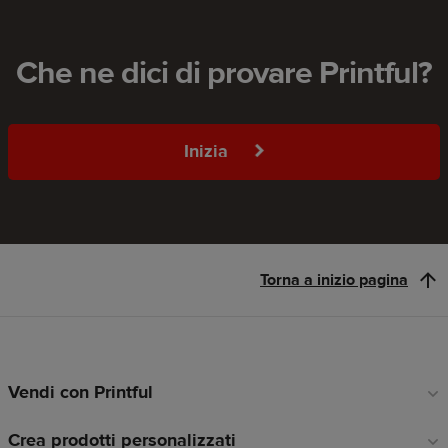
Che ne dici di provare Printful?
Inizia
Torna a inizio pagina
Vendi con Printful
Link
a
Crea prodotti personalizzati
piè