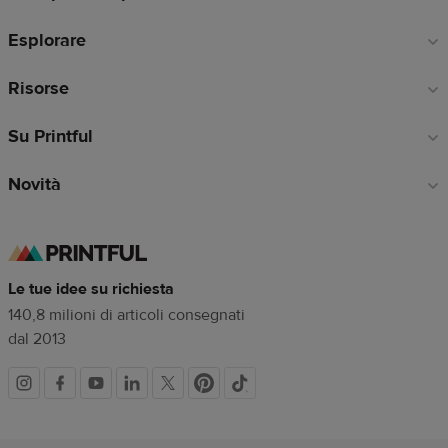
di
Esplorare
pagina
Risorse
Su Printful
Novità
Le tue idee su richiesta
140,8 milioni di articoli consegnati
dal 2013
Link
dei