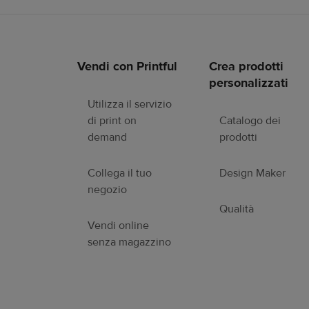
Vendi con Printful
Crea prodotti
Link
personalizzati
a
piè
Utilizza il servizio
di
di print on
Catalogo dei
pagina
demand
prodotti
Collega il tuo
Design Maker
negozio
Qualità
Vendi online
senza magazzino