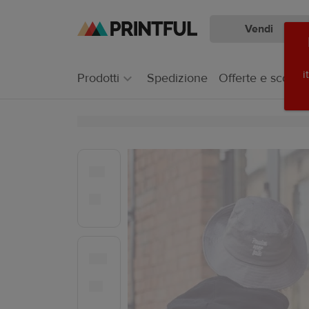
Vendi
Passa
Vai
al
al
contenuto
Centro
i
Prodotti
Spedizione
Offerte e sconti
principale
assistenza
Printful