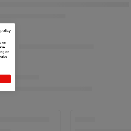
 policy
e on
hese
ing on
ogies