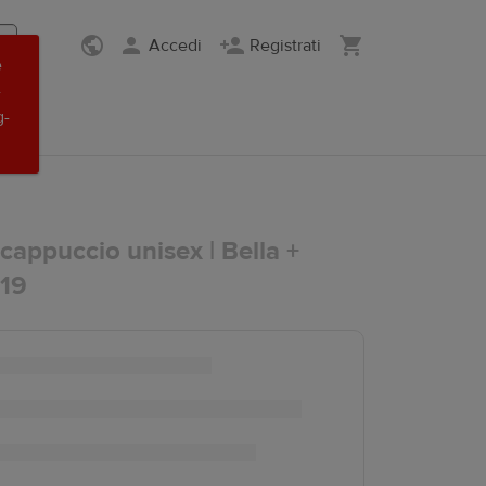
Accedi
Registrati
e
-
g-
cappuccio unisex | Bella +
719