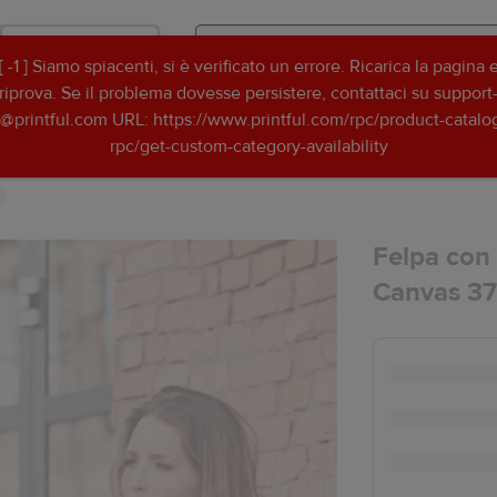
Negozio
[ -1 ] Siamo spiacenti, si è verificato un errore. Ricarica la pagina 
Search
Search
riprova. Se il problema dovesse persistere, contattaci su support
Printful
Printful
t@printful.com URL: https://www.printful.com/rpc/product-catalo
Idee per grafiche
Risorse
rpc/get-custom-category-availability
Felpa con 
Canvas 3