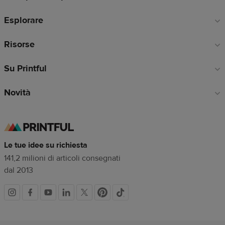
di
Esplorare
pagina
Risorse
Su Printful
Novità
Le tue idee su richiesta
141,2 milioni di articoli consegnati
dal 2013
Link
dei