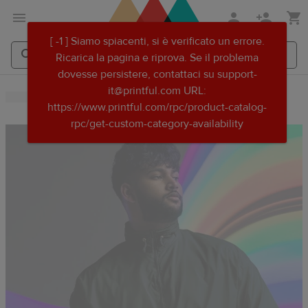
Passa
Vai
[ -1 ] Siamo spiacenti, si è verificato un errore.
al
al
Ricarica la pagina e riprova. Se il problema
contenuto
Centro
dovesse persistere, contattaci su support-
principale
assistenza
Search
Search
it@printful.com URL:
Printful
Printful
Printful
https://www.printful.com/rpc/product-catalog-
rpc/get-custom-category-availability