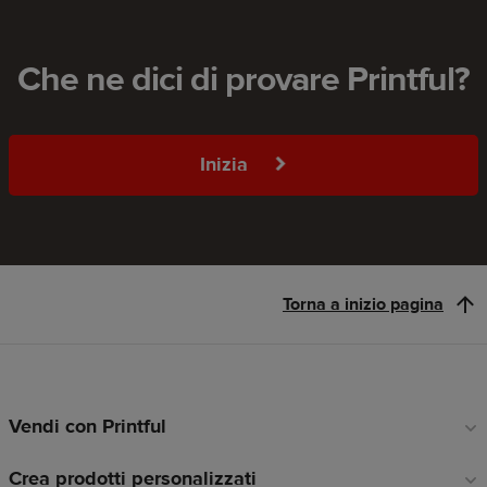
Che ne dici di provare Printful?
Inizia
Torna a inizio pagina
Vendi con Printful
Link
a
Crea prodotti personalizzati
piè