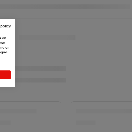
 policy
e on
hese
ing on
ogies