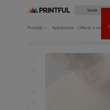
Vendi
Passa
Vai
al
al
contenuto
Centro
i
Prodotti
Spedizione
Offerte e sconti
principale
assistenza
Printful