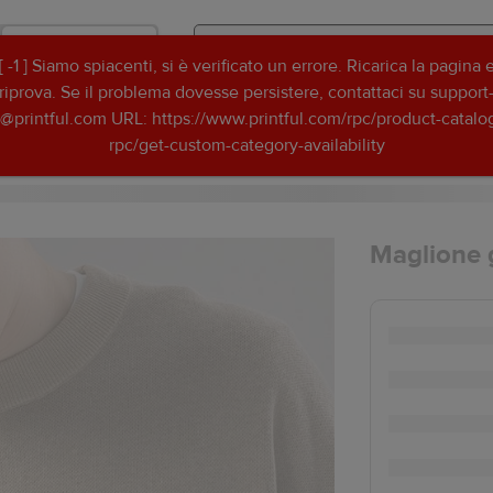
Negozio
[ -1 ] Siamo spiacenti, si è verificato un errore. Ricarica la pagina 
Search
Search
riprova. Se il problema dovesse persistere, contattaci su support
Printful
Printful
t@printful.com URL: https://www.printful.com/rpc/product-catalo
Idee per grafiche
Risorse
rpc/get-custom-category-availability
Maglione g