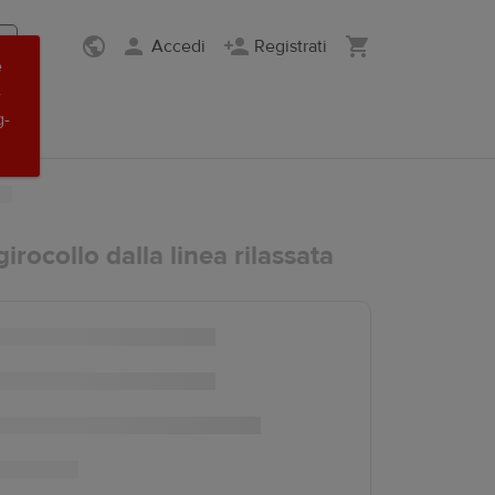
Accedi
Registrati
e
-
g-
irocollo dalla linea rilassata