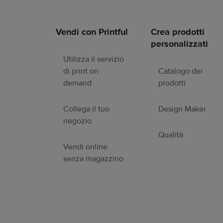
Vendi con Printful
Crea prodotti
Link
personalizzati
a
piè
Utilizza il servizio
di
di print on
Catalogo dei
pagina
demand
prodotti
Collega il tuo
Design Maker
negozio
Qualità
Vendi online
senza magazzino