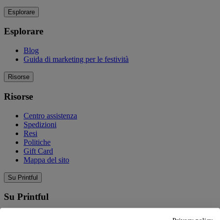
Esplorare
Esplorare
Blog
Guida di marketing per le festività
Risorse
Risorse
Centro assistenza
Spedizioni
Resi
Politiche
Gift Card
Mappa del sito
Su Printful
Su Printful
La nostra storia