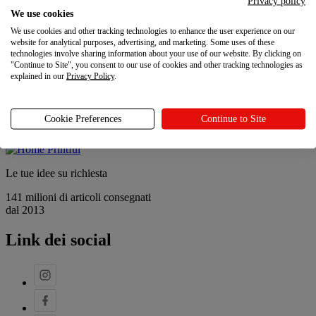
Privacy policy
Contatti
We use cookies
Sostenibilità e responsabilità sociale
We use cookies and other tracking technologies to enhance the user experience on our
Programma referral
website for analytical purposes, advertising, and marketing. Some uses of these
Le tue scelte sulla privacy
technologies involve sharing information about your use of our website. By clicking on
"Continue to Site", you consent to our use of cookies and other tracking technologies as
Novità
explained in our
Privacy Policy
.
Novità
Cookie Preferences
Continue to Site
Ultimi aggiornamenti
Le tue idee su richiesta
141 milioni di articoli consegnati
dal 2013
Link dei social