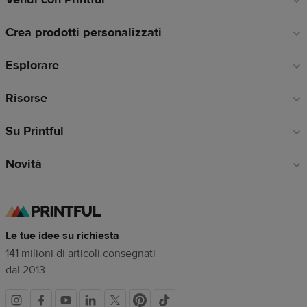
a
Crea prodotti personalizzati
piè
di
Esplorare
pagina
Risorse
Su Printful
Novità
Le tue idee su richiesta
141 milioni di articoli consegnati
dal 2013
Link