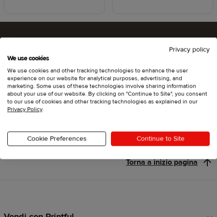
Privacy policy
Che ne dici di provare Printful?
We use cookies
We use cookies and other tracking technologies to enhance the user
experience on our website for analytical purposes, advertising, and
marketing. Some uses of these technologies involve sharing information
about your use of our website. By clicking on "Continue to Site", you consent
Inizia
to our use of cookies and other tracking technologies as explained in our
Privacy Policy
.
Cookie Preferences
Continue to Site
Torna a inizio pagina
Vendi con Printful
Link