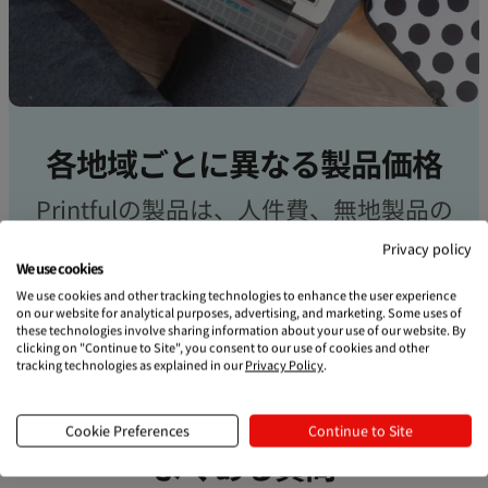
各地域ごとに異なる製品価格
Printfulの製品は、人件費、無地製品の
価格、運営費、またその地域における
Privacy policy
We use cookies
通常の小売価格を考慮し、製造される
We use cookies and other tracking technologies to enhance the user experience
地域によって価格が異なります。
on our website for analytical purposes, advertising, and marketing. Some uses of
these technologies involve sharing information about your use of our website. By
clicking on "Continue to Site", you consent to our use of cookies and other
tracking technologies as explained in our
Privacy Policy
.
Cookie Preferences
Continue to Site
よくある質問