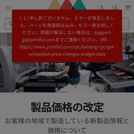
メ
Printful
[ -1 ] 申し訳ございません、エラーが発生しまし
イ
ヘ
た。ページを再度読み込み、もう一度お試しく
ン
ル
ださい。問題が解決しない場合は、support-
コ
プ
Search
Search
jp@printful.comまでご連絡ください。URL：
ン
セ
Printful
Printful
https://www.printful.com/rpc/landing-rpc/get-
テ
ン
scheduled-price-changes-widget-data
ン
タ
ツ
ー
に
に
飛
ス
ぶ
キ
ッ
プ
製品価格の改定
お客様の地域で製造している新製品情報と
価格について