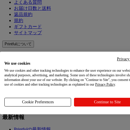
よくある質問
お届け日数と送料
返品規約
規約
ギフトカード
サイトマップ
Printfulについて
Printfulについて
Privacy
We use cookies
会社概要
We use cookies and other tracking technologies to enhance the user experience on our websi
お問い合わせ
analytical purposes, advertising, and marketing. Some uses of these technologies involve sh
information about your use of our website. By clicking on "Continue to Site", you consent 
サステナビリティと社会的責任
use of cookies and other tracking technologies as explained in our
Privacy Policy
.
アフィリエイト
「お客様のプライバシーに関する選択肢」
Cookie Preferences
Continue to Site
最新情報
最新情報
Printfulの最新情報