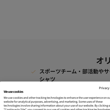
オ
スポーツチーム・部活動やサ
シャツ
バスケットボールやサッカーなどの運動部
Privacy
We use cookies
ムメイトとお揃いのTシャツを作りません
We use cookies and other tracking technologies to enhance the user experience on o
れます。
website for analytical purposes, advertising, and marketing. Some uses of these
technologies involve sharing information about your use of our website. By clicking 
"Continue to Site", you consent to our use of cookies and other tracking technologies