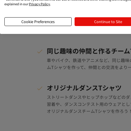
explained in our
Privacy Policy
.
文化部のオリジナル部活Tシ
運動部だけでなく、吹奏楽部や合唱部など
Cookie Preferences
Continue to Site
でも、オリジナルチームTシャツを作って
ームの気持ちが一つに！
同じ趣味の仲間と作るチーム
車やバイク、鉄道やアニメなど、同じ趣味
ムTシャツを作って、仲間との交流をより
オリジナルダンスTシャツ
ストリートダンスやヒップホップなどのダ
習着や、ダンスコンテスト用のウェアとし
オリジナルダンスチームTシャツを作ろう