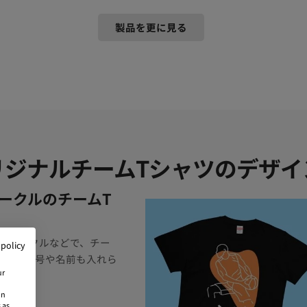
製品を更に見る
リジナルチームTシャツのデザイ
ークルのチームT
やサークルなどで、チー
 policy
か。背番号や名前も入れら
ur
on
 as