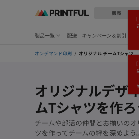
販売
メ
Printful
イ
ヘ
ン
ル
製品一覧
配送
キャンペーン＆割引
コ
プ
ン
セ
オンデマンド印刷
オリジナル チームTシャツ
テ
ン
ン
タ
ツ
ー
に
に
飛
ス
オリジナルデザ
h
ぶ
キ
ッ
ムTシャツを作ろ
プ
チームや部活の仲間とお揃いのオ
ツを作ってチームの絆を深めよう