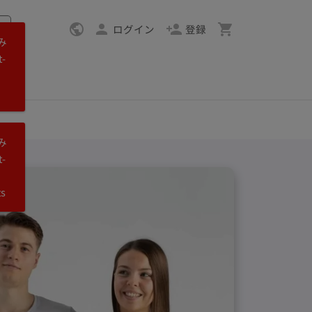
ログイン
登録
み
-
み
-
ts