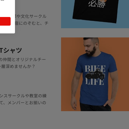
ャツ
の文化部や文化サークル
練習や合宿にのぞむと、チ
Tシャツ
の仲間とオリジナルチー
一層深めませんか？
ンスサークルや教室の練
て、メンバーとお揃いの
！