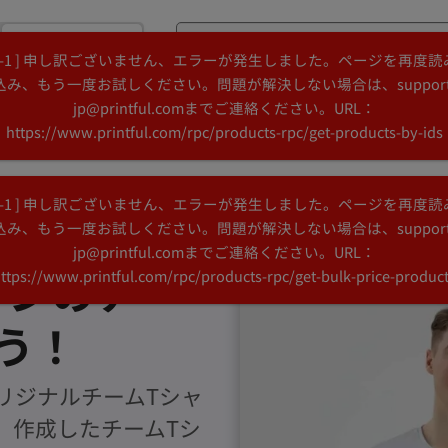
購入
[ -1 ] 申し訳ございません、エラーが発生しました。ページを再度読
Search
Search
込み、もう一度お試しください。問題が解決しない場合は、support
Printful
Printful
jp@printful.comまでご連絡ください。URL：
デザインアイデア
リソース
https://www.printful.com/rpc/products-rpc/get-products-by-ids
[ -1 ] 申し訳ございません、エラーが発生しました。ページを再度読
込み、もう一度お試しください。問題が解決しない場合は、support
jp@printful.comまでご連絡ください。URL：
インのチー
ttps://www.printful.com/rpc/products-rpc/get-bulk-price-produc
う！
リジナルチームTシャ
。作成したチームTシ