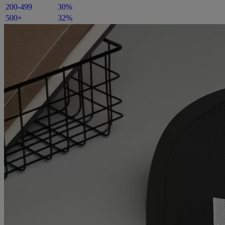
200-499
30%
500+
32%