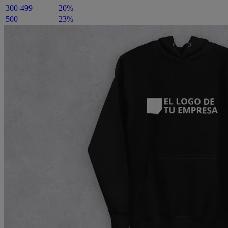
300-499
20%
500+
23%