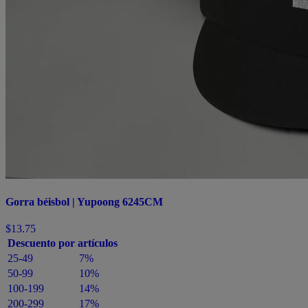
Gorra béisbol | Yupoong 6245CM
$13.75
Descuento por artículos
25-49
7%
50-99
10%
100-199
14%
200-299
17%