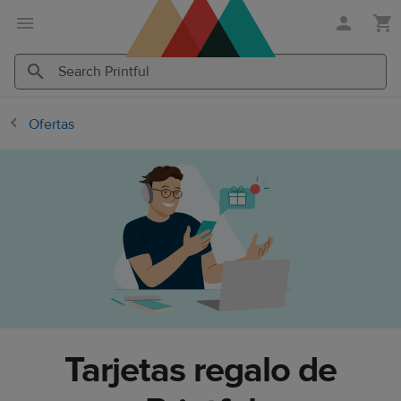
Saltar
Ir
al
al
contenido
Centro
principal
de
Search
Search
ayuda
Printful
Printful
Ofertas
de
Printful
Tarjetas regalo de