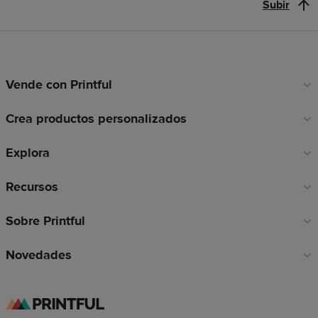
Subir
Vende con Printful
Enlaces
a
Crea productos personalizados
pie
de
Explora
página
Recursos
Sobre Printful
Novedades