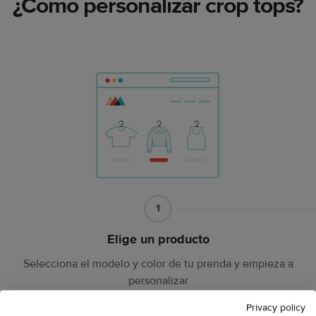
¿Cómo personalizar crop tops?
Artículo
1
1
Elige un producto
Selecciona el modelo y color de tu prenda y empieza a
personalizar
Privacy policy