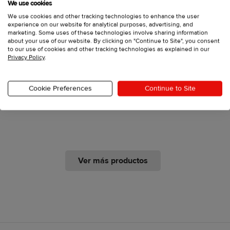
We use cookies
We use cookies and other tracking technologies to enhance the user
experience on our website for analytical purposes, advertising, and
marketing. Some uses of these technologies involve sharing information
about your use of our website. By clicking on "Continue to Site", you consent
to our use of cookies and other tracking technologies as explained in our
Privacy Policy
.
Crea crop tops personalizados y
Cookie Preferences
Continue to Site
véndelos bajo tu marca
Ver más productos