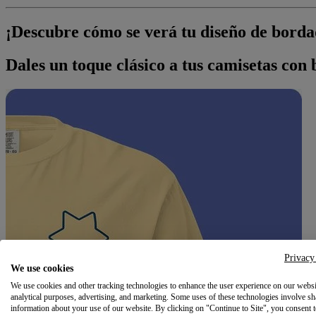
¡Descubre cómo se verá tu diseño de bordad
Dales un toque clásico a tus camisetas con
Privacy
We use cookies
We use cookies and other tracking technologies to enhance the user experience on our websi
analytical purposes, advertising, and marketing. Some uses of these technologies involve sh
information about your use of our website. By clicking on "Continue to Site", you consent 