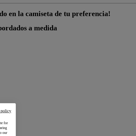
o en la camiseta de tu preferencia!
 bordados a medida
 policy
te for
aring
to our