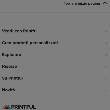
Torna a inizio pagina
Vendi con Printful
Link
a
Crea prodotti personalizzati
piè
di
Esplorare
pagina
Risorse
Su Printful
Novità