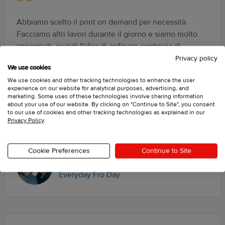
Abbiamo scelto il print on demand per necessità.
Facciamo altri lavori durante il giorno e siamo molto
impegnati, quindi l'idea di ordinare centinaia di
prodotti era fuori questione. E comunque non
Privacy policy
We use cookies
avevamo lo spazio per lo stoccaggio, quindi sembrava
We use cookies and other tracking technologies to enhance the user
la soluzione migliore per noi. Non dobbiamo tenere
experience on our website for analytical purposes, advertising, and
nessun inventario. Possiamo provare tante grafiche,
marketing. Some uses of these technologies involve sharing information
about your use of our website. By clicking on "Continue to Site", you consent
senza dover ordinare grandi quantità e senza quantità
to our use of cookies and other tracking technologies as explained in our
minime obbligatorie. Printful ha reso tutto molto più
Privacy Policy
.
facile.
Cookie Preferences
Continue to Site
Sade and Stephanie
Everyday Fro Day