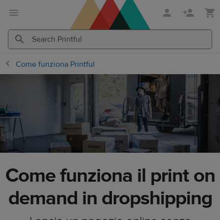
Passa
Vai
al
al
contenuto
Centro
principale
assistenza
Search
Search
Come funziona Printful
Printful
Printful
Printful
Come funziona il print on
demand in dropshipping